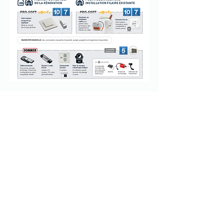
Accueil
À propos
Boutique en ligne
Produits
Une société du
groupe Bouyer Leroux