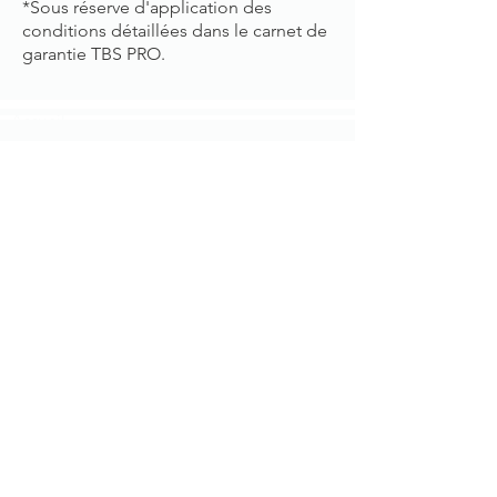
*Sous réserve d'application des
conditions détaillées dans le carnet de
garantie TBS PRO.
Accueil
À propos
Boutique en ligne
Produits
Une société du
groupe Bouyer Leroux
Contact
Mentions légales