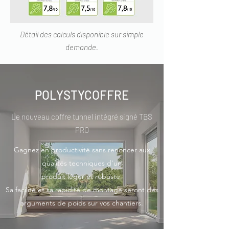
Détail des calculs disponible sur simple
demande.
POLYSTYCOFFRE
Le nouveau coffre tunnel intégré signé TBS
PRO
Gagnez en productivité sans renoncer aux
qualités techniques d'un
produit léger et robuste.
Sa facilité et sa rapidité de montage seront des
arguments de poids sur vos chantiers.